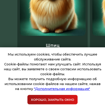
Шпиц
Гигиена с мытьем — от 1 500₽
Гиги
Мы используем cookies, чтобы обеспечить лучшее
Комплекс — от 1 900₽
обслуживание сайта.
Cookie-файлы помогают нам улучшать сайт. Используя
наш сайт, вы заявляете о своем согласии использовать
Записаться
cookie-файлы.
Вы можете получить подробную информацию об
использовании cookie-файлов на нашем сайте, нажав
на кнопку
"Дополнительная информация"
ХОРОШО, ЗАКРЫТЬ ОКНО