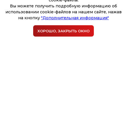
cookie-файлы.
Вы можете получить подробную информацию об
использовании cookie-файлов на нашем сайте, нажав
на кнопку
"Дополнительная информация"
Шпиц
ХОРОШО, ЗАКРЫТЬ ОКНО
Гигиена с мытьем — от 1700₽
Комплекс — от 2100₽
Записаться