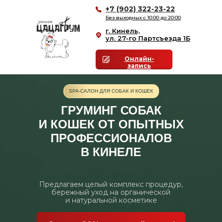
+7 (902) 322-23-22
Без выходных с 10:00 до 20:00
г. Кинель,
ул. 27-го Партсъезда 1Б
Онлайн-
запись
SPA-САЛОН ДЛЯ СОБАК И КОШЕК
ГРУМИНГ СОБАК
И КОШЕК ОТ ОПЫТНЫХ
ПРОФЕССИОНАЛОВ
В КИНЕЛЕ
Предлагаем целый комплекс процедур,
бережный уход на органической
и натуральной косметике