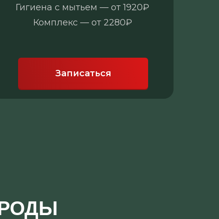
Гигиена с мытьем — от 1920₽
Ги
Комплекс — от 2280₽
Записаться
ОРОДЫ