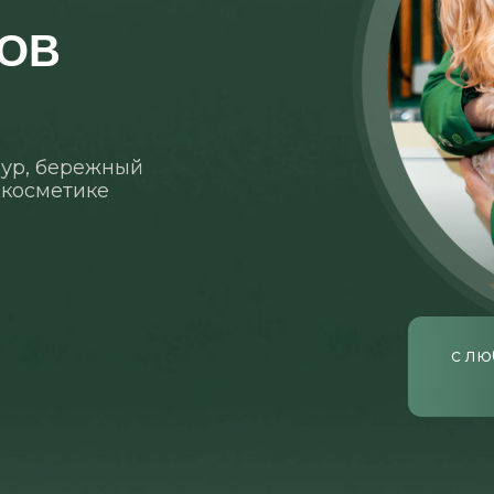
ОВ
ур, бережный
 косметике
с лю