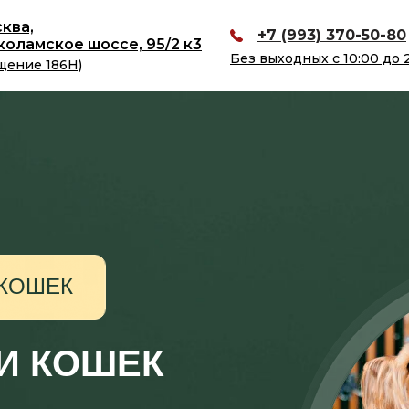
сква,
+7 (993) 370-50-80
оламское шоссе, 95/2 к3
Без выходных с 10:00 до 
щение 186Н)
 КОШЕК
 И КОШЕК