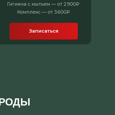
Гигиена с мытьем — от 2 900₽
Ги
Комплекс — от 3 600₽
Записаться
ОРОДЫ