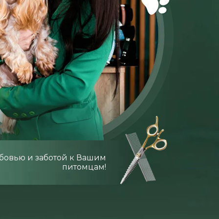
бовью и заботой к Вашим
питомцам!