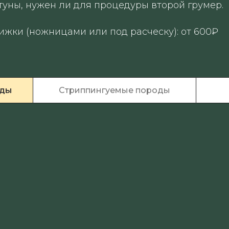
туны, нужен ли для процедуры второй грумер.
ижки (ножницами или под расческу): от 600₽
оды
Стриппингуемые породы