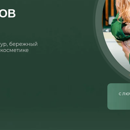
ОВ
ур, бережный
 косметике
с лю