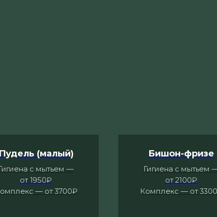
Пудель (малый)
Бишон-фризе
Гигиена с мытьем —
Гигиена с мытьем 
от 1950₽
от 2100₽
омплекс — от 3700₽
Комплекс — от 330