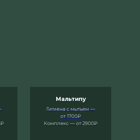
Мальтипу
—
Гигиена с мытьем —
от 1700₽
0₽
Комплекс — от 2900₽