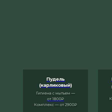
Пудель
(карликовый)
Гигиена с мытьем —
К
от 1800₽
Комплекс — от 2900₽