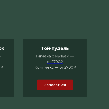
рк
Той-пудель
—
Гигиена с мытьем —
от 1700₽
0₽
Комплекс — от 2700₽
Записаться