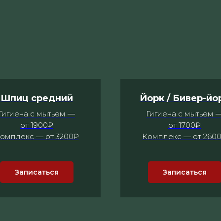
Шпиц средний
Йорк / Бивер-йо
Гигиена с мытьем —
Гигиена с мытьем 
от 1900₽
от 1700₽
омплекс — от 3200₽
Комплекс — от 260
Записаться
Записаться