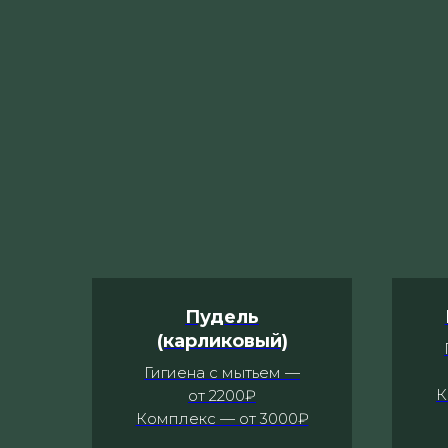
Пудель
(карликовый)
Гигиена с мытьем —
К
от 2200₽
Комплекс — от 3000₽