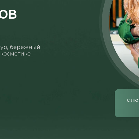
ОВ
ур, бережный
 косметике
с лю