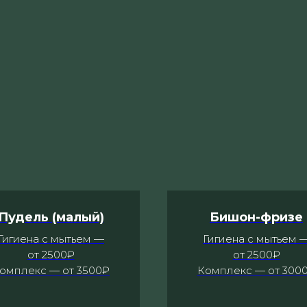
Пудель (малый)
Бишон-фризе
Гигиена с мытьем —
Гигиена с мытьем 
от 2500₽
от 2500₽
омплекс — от 3500₽
Комплекс — от 300