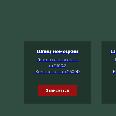
Шпиц немецкий
Ш
Гигиена с мытьем —
от 2100₽
Комплекс — от 2600₽
К
Записаться