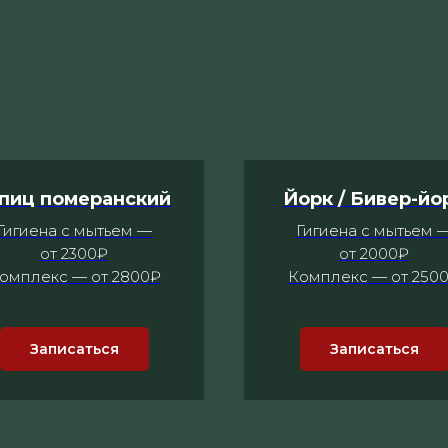
пиц померанский
Йорк / Бивер-йо
Гигиена с мытьем —
Гигиена с мытьем 
от 2300₽
от 2000₽
омплекс — от 2800₽
Комплекс — от 250
Записаться
Записаться