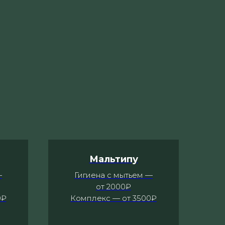
Мальтипу
—
Гигиена с мытьем —
от 2000₽
0₽
Комплекс — от 3500₽