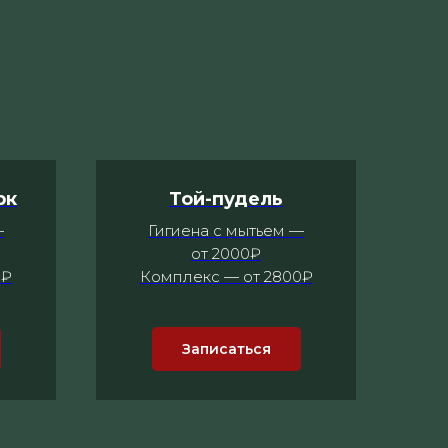
рк
Той-пудель
—
Гигиена с мытьем —
от 2000₽
0₽
Комплекс — от 2800₽
Записаться