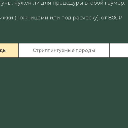
туны, нужен ли для процедуры второй грумер.
ижки (ножницами или под расческу): от 800₽
оды
Стриппингуемые породы